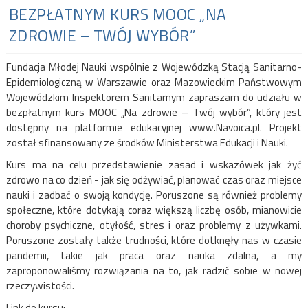
BEZPŁATNYM KURS MOOC „NA
ZDROWIE – TWÓJ WYBÓR”
Fundacja Młodej Nauki wspólnie z Wojewódzką Stacją Sanitarno-
Epidemiologiczną w Warszawie oraz Mazowieckim Państwowym
Wojewódzkim Inspektorem Sanitarnym zapraszam do udziału w
bezpłatnym kurs MOOC „Na zdrowie – Twój wybór”, który jest
dostępny na platformie edukacyjnej www.Navoica.pl. Projekt
został sfinansowany ze środków Ministerstwa Edukacji i Nauki.
Kurs ma na celu przedstawienie zasad i wskazówek jak żyć
zdrowo na co dzień - jak się odżywiać, planować czas oraz miejsce
nauki i zadbać o swoją kondycję. Poruszone są również problemy
społeczne, które dotykają coraz większą liczbę osób, mianowicie
choroby psychiczne, otyłość, stres i oraz problemy z używkami.
Poruszone zostały także trudności, które dotknęły nas w czasie
pandemii, takie jak praca oraz nauka zdalna, a my
zaproponowaliśmy rozwiązania na to, jak radzić sobie w nowej
rzeczywistości.
Link do kursu: