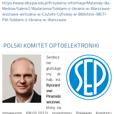
https://www.elka.pw.edu.pl/Przydatne-informacje/Materialy-dla-
Mediow/Galerie2/Wydarzenia/Solidarni-z-Ukraina-w-Warszawie-
wystawa-wirtualna-w-Czytelni-Cyfrowej-w-Bibliotece-WEiTI-
PW-Solidarni-z-Ukraina-w-Warszawie
POLSKI KOMITET OPTOELEKTRONIKI
Serdecz
nie
gratuluje
my dr.
hab. inż.
Ryszard
owi
Piramido
wiczowi
,
który na
dzisiejszym (08.03.2022) posiedzeniu Polskiego Komitetu