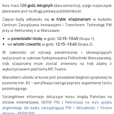
Kurs trwa
120 godz. lekcyjnych
(dwa semestry), a jego rozpoczęcie
planowane jest na drugą połowę października br.
Zajęcia będą odbywały się
w trybie
stacjonarnym
w budynku
Centrum Zarządzania Innowacjami i Transferem Technologii PW
przy ul. Rektorskiej 4 w Warszawie:
w
poniedziałki i środy
, w godz.
12:15-13:45
(Grupa 1),
we
wtorki i czwartki
, w godz.
12:15-13:45
(Grupa 2).
W zależności od sytuacji pandemicznej i obowiązujących
wytycznych w zakresie funkcjonowania Politechniki Warszawskiej,
tryb stacjonarny może zostać zmieniony na tryb zdalny z
wykorzystaniem platformy MS Teams.
Warunkiem udziału w kursie jest posiadanie biegłości językowej na
poziomie min. B2 - weryfikacja nastąpi poprzez wypełnienie testu
poziomującego.
Szczegółowe informacje dotyczące kursu znajdą Państwo na
stronie internetowej:
NERW PW | Rekrutacja na kurs języka
angielskiego dla kadry zarządzającej PW / Aktualności / Strona
główna - NERW PW