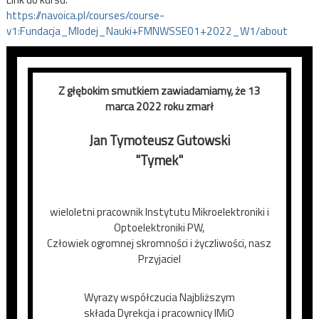
https://navoica.pl/courses/course-
v1:Fundacja_Mlodej_Nauki+FMNWSSE01+2022_W1/about
Z głębokim smutkiem zawiadamiamy, że 13
marca 2022 roku zmarł
Jan Tymoteusz Gutowski
"Tymek"
wieloletni pracownik Instytutu Mikroelektroniki i
Optoelektroniki PW,
Człowiek ogromnej skromności i życzliwości, nasz
Przyjaciel
Wyrazy współczucia Najbliższym
składa Dyrekcja i pracownicy IMiO