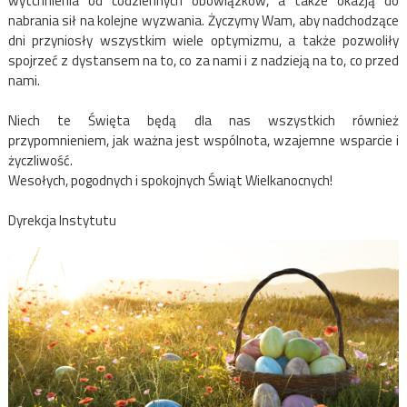
wytchnienia od codziennych obowiązków, a także okazją do
nabrania sił na kolejne wyzwania. Życzymy Wam, aby nadchodzące
dni przyniosły wszystkim wiele optymizmu, a także pozwoliły
spojrzeć z dystansem na to, co za nami i z nadzieją na to, co przed
nami.
Niech te Święta będą dla nas wszystkich również
przypomnieniem, jak ważna jest wspólnota, wzajemne wsparcie i
życzliwość.
Wesołych, pogodnych i spokojnych Świąt Wielkanocnych!
Dyrekcja Instytutu