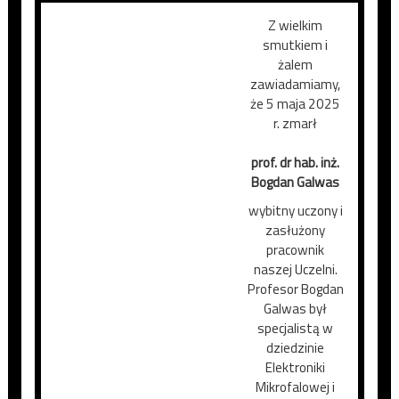
Z wielkim
smutkiem i
żalem
zawiadamiamy,
że 5 maja 2025
r. zmarł
prof. dr hab. inż.
Bogdan Galwas
wybitny uczony i
zasłużony
pracownik
naszej Uczelni.
Profesor Bogdan
Galwas był
specjalistą w
dziedzinie
Elektroniki
Mikrofalowej i