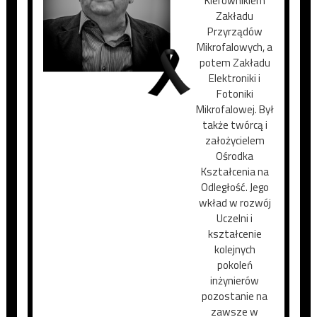
Kierownikiem
Zakładu
Przyrządów
Mikrofalowych, a
potem Zakładu
Elektroniki i
Fotoniki
Mikrofalowej. Był
także twórcą i
założycielem
Ośrodka
Kształcenia na
Odległość. Jego
wkład w rozwój
Uczelni i
kształcenie
kolejnych
pokoleń
inżynierów
pozostanie na
zawsze w