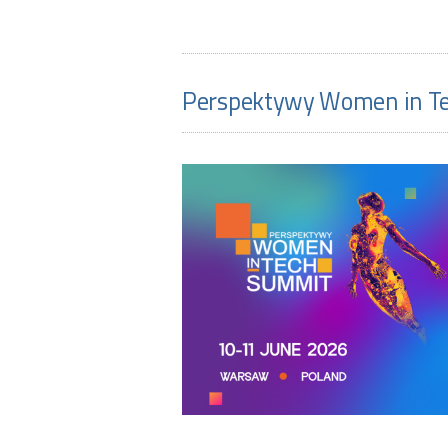
Zakład Optoelektroniki
Laboratoriu
Perspektywy Women in T
Zakład Projektowania w Mikroele
Mikroelektronicznych Systemów Scalonych