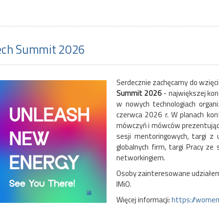
m Fotoniki Scalonej
ech Summit 2026
Serdecznie zachęcamy do wzięc
Summit 2026
- największej konf
w nowych technologiach orga
czerwca 2026 r. W planach konf
mówczyń i mówców prezentującyc
sesji mentoringowych, targi z 
ktronice
Laboratorium Projektowania i
globalnych firm, targi Pracy z
Zastosowań
networkingiem.
Osoby zainteresowane udziałem
IMiO.
Więcej informacji:
https://women