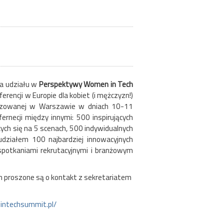
ia udziału w
Perspektywy Women in Tech
erencji w Europie dla kobiet (i mężczyzn!)
nizowanej w Warszawie w dniach 10-11
ernecji między innymi: 500 inspirujących
h się na 5 scenach, 500 indywidualnych
udziałem 100 najbardziej innowacyjnych
e spotkaniami rekrutacyjnymi i branżowym
 proszone są o kontakt z sekretariatem
intechsummit.pl/